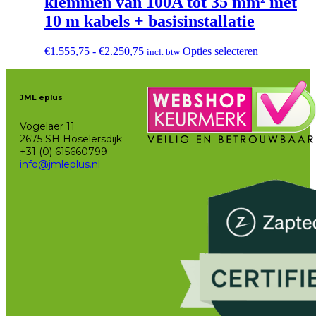
klemmen van 100A tot 35 mm² met
10 m kabels + basisinstallatie
Prijsklasse:
Dit
€
1.555,75
-
€
2.250,75
Opties selecteren
incl. btw
€1.555,75
product
tot
heeft
€2.250,75
meerdere
JML eplus
variaties.
Deze
Vogelaer 11
optie
2675 SH Hoselersdijk
kan
+31 (0) 615660799
gekozen
info@jmleplus.nl
worden
op
de
productpagi