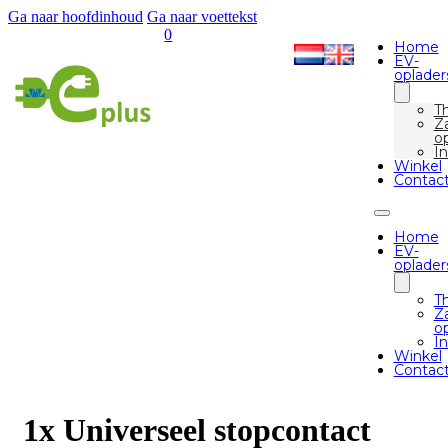
Ga naar hoofdinhoud
Ga naar voettekst
0
Home
EV-
oplader
Th
Za
o
In
Winkel
Contac
Home
EV-
oplader
Th
Za
o
In
Winkel
Contac
1x Universeel stopcontact