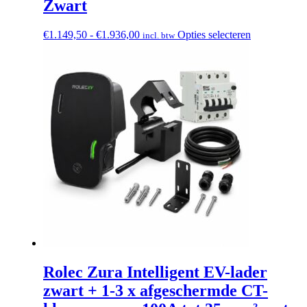
Zwart
Prijsklasse:
Dit
€
1.149,50
-
€
1.936,00
Opties selecteren
incl. btw
€1.149,50
product
tot
heeft
€1.936,00
meerdere
variaties.
Deze
optie
kan
gekozen
worden
op
de
productpagi
Rolec Zura Intelligent EV-lader
zwart + 1-3 x afgeschermde CT-