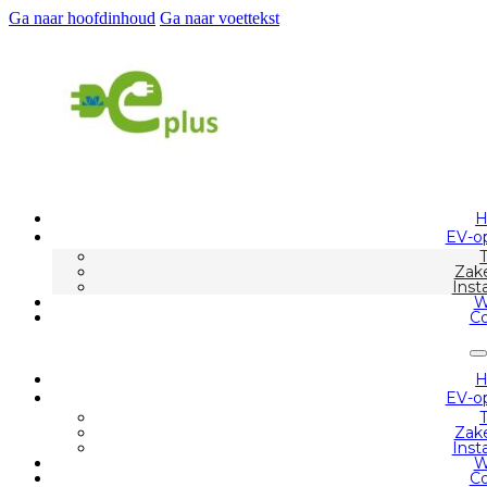
Ga naar hoofdinhoud
Ga naar voettekst
EV-op
Zake
Inst
W
Co
EV-op
Zake
Inst
W
Co