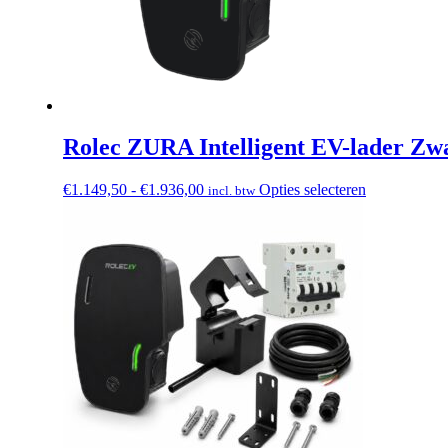
Rolec ZURA Intelligent EV-lader Zw
Prijsklasse:
Dit
€
1.149,50
-
€
1.936,00
Opties selecteren
incl. btw
€1.149,50
product
tot
heeft
€1.936,00
meerdere
variaties.
Deze
optie
kan
gekozen
worden
op
de
productpagi