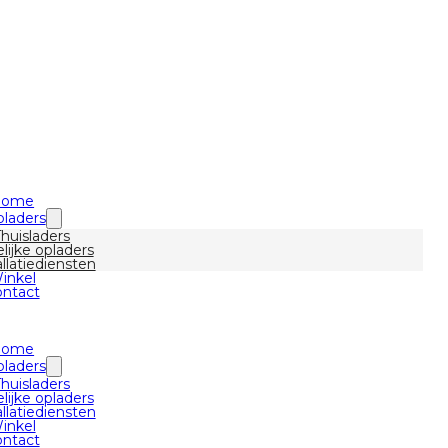
Home
laders
Thuisladers
lijke opladers
allatiediensten
inkel
ntact
Home
laders
Thuisladers
lijke opladers
allatiediensten
inkel
ntact