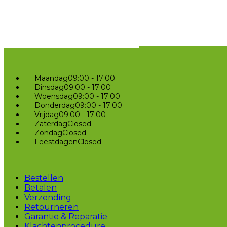
Maandag
09:00 - 17:00
Dinsdag
09:00 - 17:00
Woensdag
09:00 - 17:00
Donderdag
09:00 - 17:00
Vrijdag
09:00 - 17:00
Zaterdag
Closed
Zondag
Closed
Feestdagen
Closed
Bestellen
Betalen
Verzending
Retourneren
Garantie & Reparatie
Klachtenprocedure