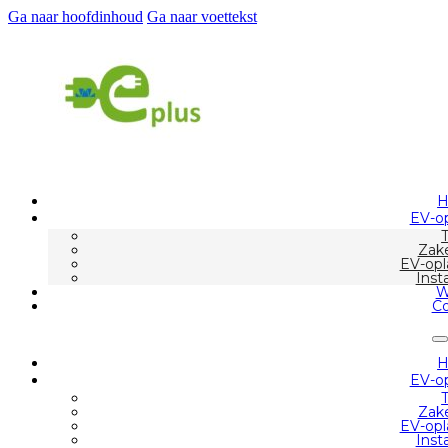
Ga naar hoofdinhoud
Ga naar voettekst
EV-op
Zake
EV-opl
Inst
W
Co
EV-op
Zake
EV-opl
Inst