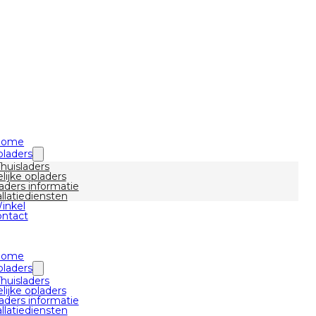
Home
laders
Thuisladers
lijke opladers
aders informatie
allatiediensten
inkel
ntact
Home
laders
Thuisladers
lijke opladers
aders informatie
allatiediensten