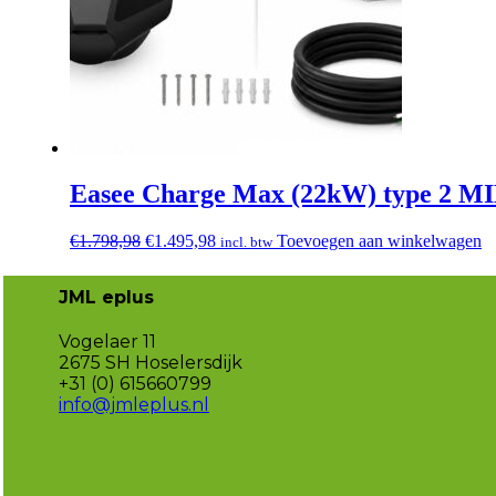
Easee Charge Max (22kW) type 2 MID z
Oorspronkelijke
Huidige
€
1.798,98
€
1.495,98
Toevoegen aan winkelwagen
incl. btw
prijs
prijs
was:
is:
JML eplus
€1.798,98.
€1.495,98.
Vogelaer 11
2675 SH Hoselersdijk
+31 (0) 615660799
info@jmleplus.nl