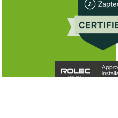
Algemene
voorwaarde
Privacybeleid
© JML Services
Digital Solutions
2026