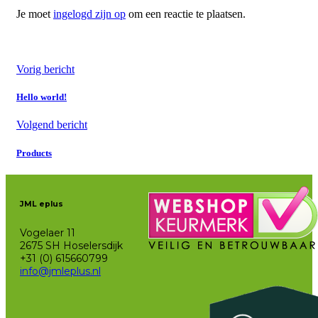
Je moet
ingelogd zijn op
om een reactie te plaatsen.
Vorig bericht
Hello world!
Volgend bericht
Products
JML eplus
Vogelaer 11
2675 SH Hoselersdijk
+31 (0) 615660799
info@jmleplus.nl