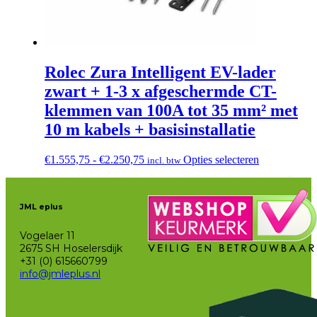
Rolec Zura Intelligent EV-lader
zwart + 1-3 x afgeschermde CT-
klemmen van 100A tot 35 mm² met
10 m kabels + basisinstallatie
Prijsklasse:
Dit
€
1.555,75
-
€
2.250,75
Opties selecteren
incl. btw
€1.555,75
product
tot
heeft
€2.250,75
meerdere
JML eplus
variaties.
Deze
Vogelaer 11
optie
2675 SH Hoselersdijk
kan
+31 (0) 615660799
gekozen
info@jmleplus.nl
worden
op
de
productpagi