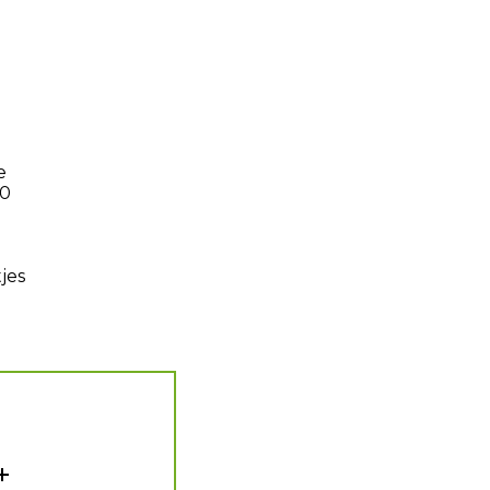
e
10
jes