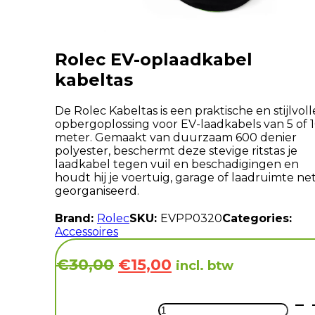
Rolec EV-oplaadkabel
kabeltas
De Rolec Kabeltas is een praktische en stijlvoll
opbergoplossing voor EV-laadkabels van 5 of 
meter. Gemaakt van duurzaam 600 denier
polyester, beschermt deze stevige ritstas je
laadkabel tegen vuil en beschadigingen en
houdt hij je voertuig, garage of laadruimte net
georganiseerd.
Brand:
Rolec
SKU:
EVPP0320
Categories:
Accessoires
Oorspronkelijke
Huidige
€
30,00
€
15,00
incl. btw
prijs
prijs
was:
is:
Rolec
EV-