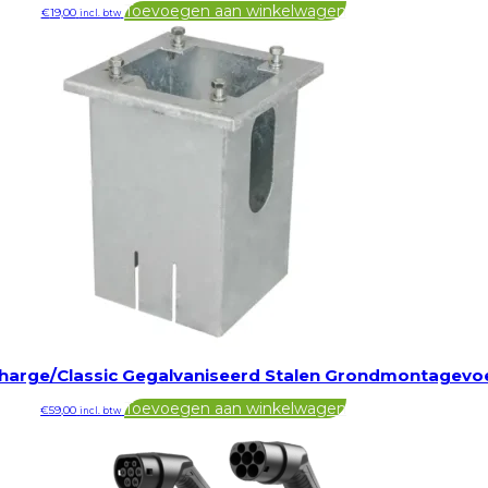
Toevoegen aan winkelwagen
€
19,00
incl. btw
Charge/Classic Gegalvaniseerd Stalen Grondmontagevo
Toevoegen aan winkelwagen
€
59,00
incl. btw