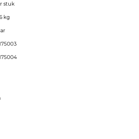
r stuk
16 kg
aar
175003
175004
n