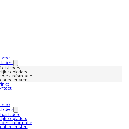
Home
laders
Thuisladers
lijke opladers
aders informatie
allatiediensten
inkel
ntact
Home
laders
Thuisladers
lijke opladers
aders informatie
allatiediensten