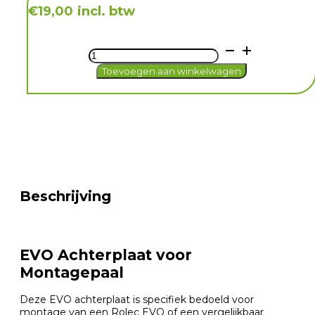
incl. btw
€
19,00
Rolec
EVO
Toevoegen aan winkelwagen
Achterplaat
voor
Montagepaal
aantal
Beschrijving
EVO Achterplaat voor
Montagepaal
Deze EVO achterplaat is specifiek bedoeld voor
montage van een Rolec EVO of een vergelijkbaar