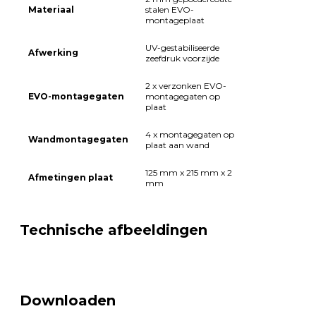
Materiaal
stalen EVO-
montageplaat
UV-gestabiliseerde
Afwerking
zeefdruk voorzijde
2 x verzonken EVO-
EVO-montagegaten
montagegaten op
plaat
4 x montagegaten op
Wandmontagegaten
plaat aan wand
125 mm x 215 mm x 2
Afmetingen plaat
mm
Technische afbeeldingen
Downloaden