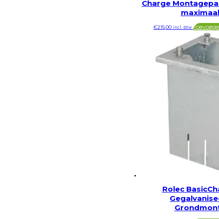
Charge Montagepaal
maximaal 
Toevoeg
€
215,00
incl. btw
Rolec BasicCh
Gegalvanise
Grondmon