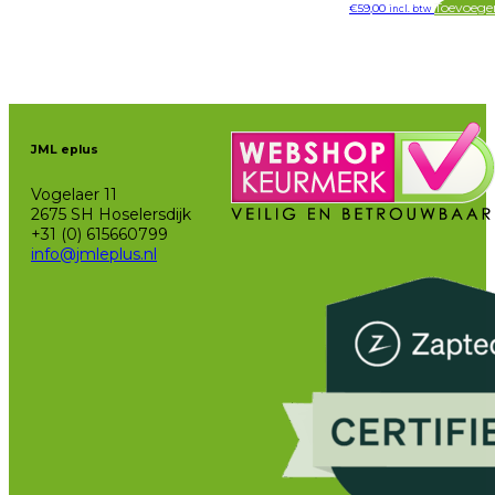
Toevoege
€
59,00
incl. btw
JML eplus
Vogelaer 11
2675 SH Hoselersdijk
+31 (0) 615660799
info@jmleplus.nl