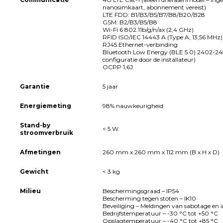
nanosimkaart, abonnement vereist)
LTE FDD: B1/B3/B5/B7/B8/B20/B28
GSM: B2/B3/B5/B8
Wi-Fi 6 802.11b/g/n/ax (2,4 GHz)
RFID ISO/IEC 14443 A (Type A, 13,56 MHz)
RJ45 Ethernet-verbinding
Bluetooth Low Energy (BLE 5.0) 2402-2
configuratie door de installateur)
OCPP 1,6J
Garantie
5 jaar
Energiemeting
98% nauwkeurigheid
Stand-by
< 5 W
stroomverbruik
Afmetingen
260 mm x 260 mm x 112 mm (B x H x D)
Gewicht
< 3 kg
Milieu
Beschermingsgraad – IP54
Bescherming tegen stoten – IK10
Beveiliging – Meldingen van sabotage en 
Bedrijfstemperatuur – -30 °C tot +50 °C
Opslagtemperatuur – -40 °C tot +85 °C