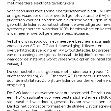
met meerdere elektriciteitsverbruikers.
Voor gebruikers met zonne-energiesystemen biedt EVO int
energie, waardoor de lader overtollige fotovoltaïsche (PV) e
prioriteren voor het opladen van elektrische voertuigen. I
gebruikt de lader automatisch alleen de overtollige zonne-
systeem genereert, waardoor 100% hernieuwbare en kostelo
is wanneer er overtollige energie beschikbaar is.
Veiligheid is ingebouwd met meerdere beschermingsmaatr
voorzien van AC- en DC-aardlekbeveiliging, bliksem- en
oververhittingsbeveiliging en PME-foutdetectie. Dit syste
van een aardingspen tijdens de installatie bij driefasemod
waardoor de installatie wordt vereenvoudigd en de installa
verlaagd.
De connectiviteit is uitgebreid, met ondersteuning voor 4G (
driefasemodellen), Wi-Fi, Ethernet, RFID en zelfs Bluetooth
door de installateur. Zo blijft uw lader verbonden en beheersb
omgeving.
De EVO-lader is ontworpen voor duurzaamheid. De robuust
een IP54-classificatie voor weerbestendigheid en een IK10-cl
stootvastheid, waardoor hij geschikt is voor zowel binnen- als
Dankzij het compacte formaat en de strakke Daytonagrey-af
perfect in moderne architectuur.