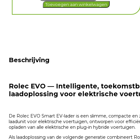
Toevoegen aan winkelwagen
Intelligent
EV-
lader
(tot
22
kW
Universeel
Stopcontact
Daytonagrijs)
aantal
Beschrijving
Rolec EVO — Intelligente, toekomst
laadoplossing voor elektrische voer
De Rolec EVO Smart EV-lader is een slimme, compacte en z
laadunit voor elektrische voertuigen, ontworpen voor effici
opladen van alle elektrische en plug-in hybride voertuigen.
Als laadoplossing van de volgende generatie combineert R