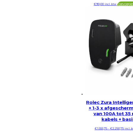
Toevoege
€
90,00
incl. btw
Rolec Zura Intellig
+ 1-3 x afgesche
van 100A tot 35
kabels + basi
Prijskl
€
1.555,75
-
€
2.250,75
incl. 
€1.555