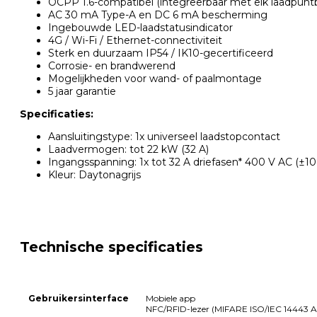
OCPP 1.6-compatibel (integreerbaar met elk laadpun
AC 30 mA Type-A en DC 6 mA bescherming
Ingebouwde LED-laadstatusindicator
4G / Wi-Fi / Ethernet-connectiviteit
Sterk en duurzaam IP54 / IK10-gecertificeerd
Corrosie- en brandwerend
Mogelijkheden voor wand- of paalmontage
5 jaar garantie
Specificaties:
Aansluitingstype: 1x universeel laadstopcontact
Laadvermogen: tot 22 kW (32 A)
Ingangsspanning: 1x tot 32 A driefasen* 400 V AC (±1
Kleur: Daytonagrijs
Technische specificaties
Gebruikersinterface
Mobiele app
NFC/RFID-lezer (MIFARE ISO/IEC 14443 A