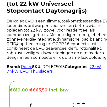
(tot 22 kW Universeel
Stopcontact Daytonagrijs)
De Rolec EVO is een slimme, toekomstbestendige E
lader die is ontworpen voor snel en betrouwbaar
opladen tot 22 kW, zowel voor residentieel als
commercieel gebruik. Met intelligent energiebeheer
zonne-energie-integratie, dynamische load balancin
RFID/app-bediening en OCPP 1.6-connectiviteit
combineert de EVO geavanceerde functionaliteit,
robuuste veiligheidsvoorzieningen en een modern
design in één compacte en duurzame laadoplossing
Brand:
Rolec
SKU:
ROLEC5013
Categories:
22kW
,
7.4kW
,
EVO
,
Thuisladers
Oorspronkelijke
Huidige
incl. btw
€
810,00
€
665,50
prijs
prijs
was:
is:
Rolec
€810,00.
€665,50.
EVO