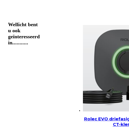
Wellicht bent
u ook
geïnteresseerd
in...........
Rolec EVO driefasi
CT-kle