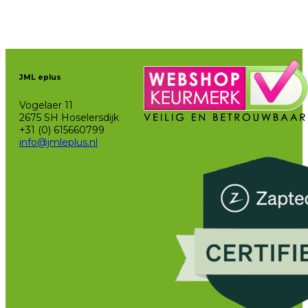
tot
€2.250
JML eplus
Vogelaer 11
2675 SH Hoselersdijk
+31 (0) 615660799
info@jmleplus.nl