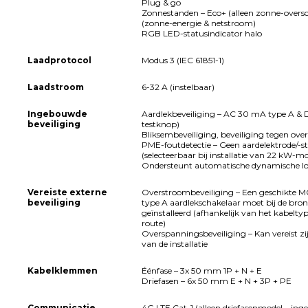
Plug & go
Zonnestanden – Eco+ (alleen zonne-oversc
(zonne-energie & netstroom)
RGB LED-statusindicator halo
Laadprotocol
Modus 3 (IEC 61851-1)
Laadstroom
6-32 A (instelbaar)
Ingebouwde
Aardlekbeveiliging – AC 30 mA type A &
beveiliging
testknop)
Bliksembeveiliging, beveiliging tegen ove
PME-foutdetectie – Geen aardelektrode/-st
(selecteerbaar bij installatie van 22 kW-mo
Ondersteunt automatische dynamische lo
Vereiste externe
Overstroombeveiliging – Een geschikte 
beveiliging
type A aardlekschakelaar moet bij de bro
geïnstalleerd (afhankelijk van het kabeltyp
route)
Overspanningsbeveiliging – Kan vereist zi
van de installatie
Kabelklemmen
Éénfase – 3x 50 mm 1P + N + E
Driefasen – 6x 50 mm E + N + 3P + PE
Communicatie
4G LTE Cat-1 (alleen driefasenmodel – in