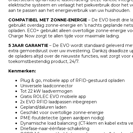
elektrische systeem en verlaagt het piekverbruik door het 
aan te passen aan het energieverbruik van uw huishouden.
COMPATIBEL MET ZONNE-ENERGIE
– De EVO biedt drie 
gebruikt overdag zonne-energie en ’s nachts geplande nets
opladen. ECO+ gebruikt alleen overtollige zonne-energie vo
Charge Now zorgt te allen tijde voor maximale lading.
5 JAAR GARANTIE
– De EVO wordt standaard geleverd met 
extra gemoedsrust over uw investering. Dankzij draadloze 
de opladers altijd over de nieuwste functies, wat zorgt voor 
toekomstbestendig product, 24/7.
Kenmerken:
Plug & go, mobiele app of RFID-gestuurd opladen
Universele laadconnector
Tot 22 kW laadvermogen
Gratis ROLEC EVO mobiele app
2x EVO RFID laadpassen inbegrepen
Gepland/daluren laden
Geschikt voor overtollige zonne-energie
PME-foutdetectie (geen aardpen nodig)
Dynamische load balancing (CT-klem en kabel extra ver
Driefase-naar-éénfase-schakeling