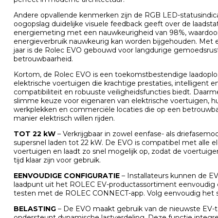
Andere opvallende kenmerken zijn de RGB LED-statusindicat
oogopslag duidelijke visuele feedback geeft over de laadsta
energiemeting met een nauwkeurigheid van 98%, waardoo
energieverbruik nauwkeurig kan worden bijgehouden. Met e
jaar is de Rolec EVO gebouwd voor langdurige gemoedsrust
betrouwbaarheid.
Kortom, de Rolec EVO is een toekomstbestendige laadoplo
elektrische voertuigen die krachtige prestaties, intelligent 
compatibiliteit en robuuste veiligheidsfuncties biedt. Daarm
slimme keuze voor eigenaren van elektrische voertuigen, h
werkplekken en commerciële locaties die op een betrouw
manier elektrisch willen rijden.
TOT 22 kW
– Verkrijgbaar in zowel eenfase- als driefasemo
supersnel laden tot 22 kW. De EVO is compatibel met alle e
voertuigen en laadt zo snel mogelijk op, zodat de voertui
tijd klaar zijn voor gebruik.
EENVOUDIGE CONFIGURATIE
– Installateurs kunnen de E
laadpunt uit het ROLEC EV-productassortiment eenvoudig 
testen met de ROLEC CONNECT-app. Volg eenvoudig het s
BELASTING
– De EVO maakt gebruik van de nieuwste EV-t
ondersteunt dynamische lastverdeling. Deze functie integr