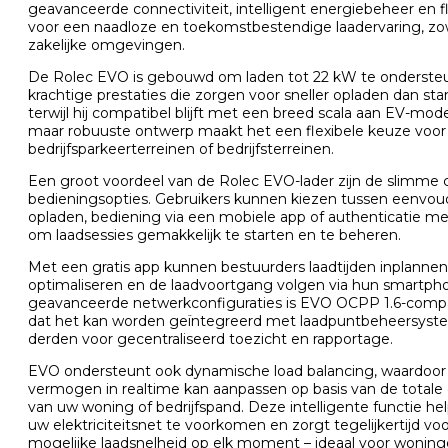
geavanceerde connectiviteit, intelligent energiebeheer en f
voor een naadloze en toekomstbestendige laadervaring, zowe
zakelijke omgevingen.
De Rolec EVO is gebouwd om laden tot 22 kW te onderste
krachtige prestaties die zorgen voor sneller opladen dan sta
terwijl hij compatibel blijft met een breed scala aan EV-mod
maar robuuste ontwerp maakt het een flexibele keuze voor 
bedrijfsparkeerterreinen of bedrijfsterreinen.
Een groot voordeel van de Rolec EVO-lader zijn de slimme c
bedieningsopties. Gebruikers kunnen kiezen tussen eenvoud
opladen, bediening via een mobiele app of authenticatie m
om laadsessies gemakkelijk te starten en te beheren.
Met een gratis app kunnen bestuurders laadtijden inplannen
optimaliseren en de laadvoortgang volgen via hun smartph
geavanceerde netwerkconfiguraties is EVO OCPP 1.6-compa
dat het kan worden geïntegreerd met laadpuntbeheersys
derden voor gecentraliseerd toezicht en rapportage.
EVO ondersteunt ook dynamische load balancing, waardoor d
vermogen in realtime kan aanpassen op basis van de totale 
van uw woning of bedrijfspand. Deze intelligente functie he
uw elektriciteitsnet te voorkomen en zorgt tegelijkertijd vo
mogelijke laadsnelheid op elk moment – ​​ideaal voor wonin