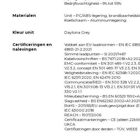
Bedrijfsvochtigheid – 5% tot 95%
Materialen
Unit – PC/ABS-legering, brandbaarheidsk
Koellichaam – Aluminiumlegering
Kleur unit
Daytona Grey
Certificeringen en
Voldoet aan EV-laadnormen – EN IEC 61851
nalevingen
61851-21-2:2021
Slimme laadpunten – SI 2021/1467
Kabelvoorschriften – BS 7671:2018+A2:20
EMC-conformiteit – EN 301 489-1 V2.2.3, 
V2.3.2, concept EN 301 489-17 V3.2.5, EN 3
Veiligheidsnaleving – EN IEC 62368-1:202
IEC 62311:2020, EN 62479:2010
Communicatie/RED – EN 300 328 V2.2.2,
V15.2.1, EN 301 908-13 V13.2.1, EN 301 511 V
330 V2.1.1
Milieubescherming – BS EN 60529:1992+A
Slagvastheid – BS EN62262:2002+A1:2021
RoHS – 2011/65/EU zoals gewijzigd door (E
IEC 63000:2018
REACH – 1907/2006
Certificaatmarkeringen – CE (alleen 22k
UKCA
Certificeringen door derden – TÜV, WEEE