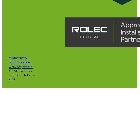
Algemene
voorwaarde
Privacybeleid
© JML Services
Digital Solutions
2026