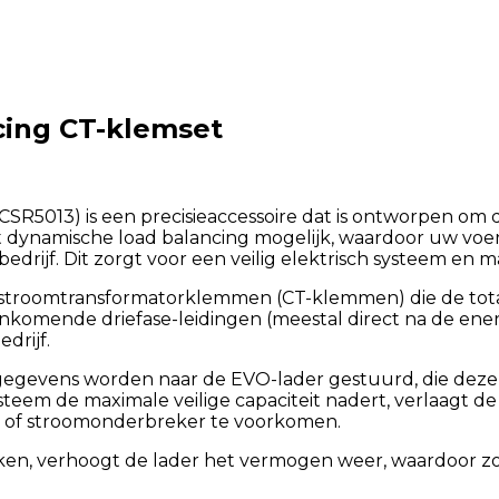
cing CT-klemset
ACSR5013) is een precisieaccessoire dat is ontworpen o
maakt dynamische load balancing mogelijk, waardoor uw v
rijf. Dit zorgt voor een veilig elektrisch systeem en max
 stroomtransformatorklemmen (CT-klemmen) die de total
enkomende driefase-leidingen (meestal direct na de e
drijf.
gegevens worden naar de EVO-lader gestuurd, die deze 
systeem de maximale veilige capaciteit nadert, verlaagt
g of stroomonderbreker te voorkomen.
en, verhoogt de lader het vermogen weer, waardoor zo 