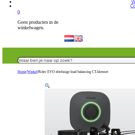
W
Co
0
Geen producten in de
winkelwagen.
Zoeken
Home
/
Winkel
/
Rolec EVO driefasige load balancing CT-klemset