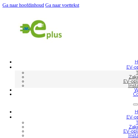
Ga naar hoofdinhoud
Ga naar voettekst
EV-op
Zake
EV-opl
Inst
W
Co
EV-op
Zake
EV-opl
Inst