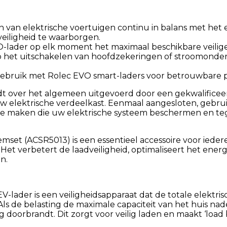
n van elektrische voertuigen continu in balans met he
eiligheid te waarborgen.
VO-lader op elk moment het maximaal beschikbare veilig
op het uitschakelen van hoofdzekeringen of stroomonder
ebruik met Rolec EVO smart-laders voor betrouwbare pre
rdt over het algemeen uitgevoerd door een gekwalificee
 elektrische verdeelkast. Eenmaal aangesloten, gebrui
maken die uw elektrische systeem beschermen en tegel
set (ACSR5013) is een essentieel accessoire voor iedere
t verbetert de laadveiligheid, optimaliseert het energ
n.
lader is een veiligheidsapparaat dat de totale elektrisc
Als de belasting de maximale capaciteit van het huis na
doorbrandt. Dit zorgt voor veilig laden en maakt ‘load 