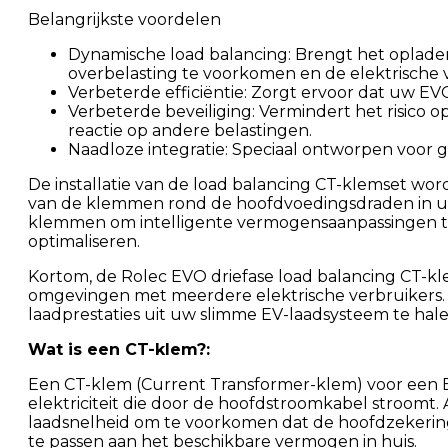
Belangrijkste voordelen
Dynamische load balancing: Brengt het oplade
overbelasting te voorkomen en de elektrische v
Verbeterde efficiëntie: Zorgt ervoor dat uw E
Verbeterde beveiliging: Vermindert het risico 
reactie op andere belastingen.
Naadloze integratie: Speciaal ontworpen voor g
De installatie van de load balancing CT-klemset wo
van de klemmen rond de hoofdvoedingsdraden in uw
klemmen om intelligente vermogensaanpassingen te 
optimaliseren.
Kortom, de Rolec EVO driefase load balancing CT-klem
omgevingen met meerdere elektrische verbruikers. He
laadprestaties uit uw slimme EV-laadsysteem te hale
Wat is een CT-klem?:
Een CT-klem (Current Transformer-klem) voor een EV-
elektriciteit die door de hoofdstroomkabel stroomt. 
laadsnelheid om te voorkomen dat de hoofdzekering 
te passen aan het beschikbare vermogen in huis.