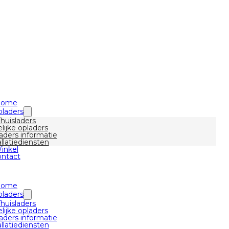
Home
laders
Thuisladers
lijke opladers
aders informatie
allatiediensten
inkel
ntact
Home
laders
Thuisladers
lijke opladers
aders informatie
allatiediensten