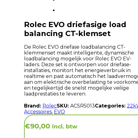
Rolec EVO driefasige load
balancing CT-klemset
De Rolec EVO driefase loadbalancing CT-
klemmenset maakt intelligente, dynamische
loadbalancing mogelijk voor Rolec EVO EV-
laders. Deze set is ontworpen voor driefase-
installaties, monitort het energieverbruik in
realtime en past automatisch het laadvermo
aan om elektrische overbelasting te voorkom
en tegelijkertijd de snelst mogelijke veilige
laadprestaties te leveren.
Brand:
Rolec
SKU:
ACSR5013
Categories:
22k
Accessoires
,
EVO
€
90,00
incl. btw