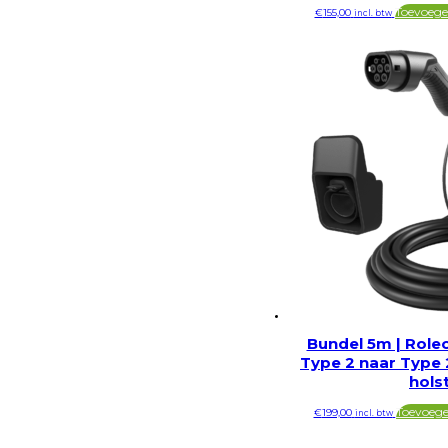
Toevoege
€
155,00
incl. btw
Bundel 5m | Role
Type 2 naar Type 
hols
Toevoeg
€
199,00
incl. btw