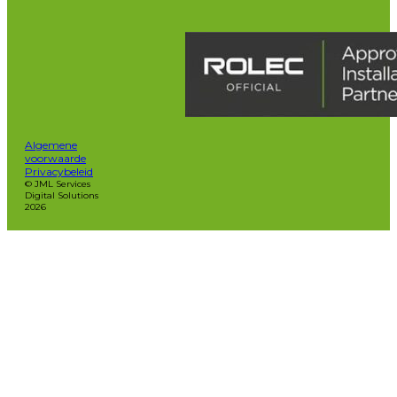
Algemene
voorwaarde
Privacybeleid
© JML Services
Digital Solutions
2026